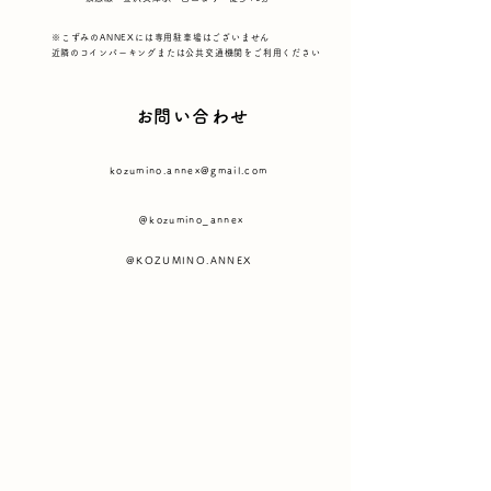
※こずみのANNEXには専用駐車場はございません
​近隣のコインパーキングまたは公共交通機関をご利用ください
​お問い合わせ
kozumino.annex@gmail.com
＠kozumino_annex
@KOZUMINO.ANNEX